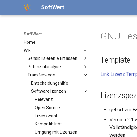
SoftWert
GNU Less
SoftWert
Home
Wiki
Template
Sensibilisieren & Erfassen
Potenzialanalyse
Relevanz
Link Lizenz Temp
Transferwege
Softwaremeldung
Relevanz
Softwarescreening
Bewertungsschema
Entscheidungshilfe
Anreizsysteme
Dimensionen
Softwarelizenzen
Lizenzspezi
Handlungsempfehlungen
Relevanz
Literatur
Open Source
gehört zur F
Lizenzwahl
Version 2.1 
Kompatibilität
Vollständigk
Umgang mit Lizenzen
werden