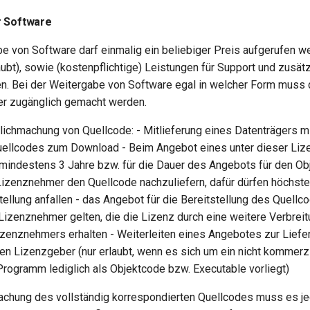
r Software
be von Software darf einmalig ein beliebiger Preis aufgerufen w
ubt), sowie (kostenpflichtige) Leistungen für Support und zusätz
. Bei der Weitergabe von Software egal in welcher Form muss 
r zugänglich gemacht werden.
lichmachung von Quellcode: - Mitlieferung eines Datenträgers 
uellcodes zum Download - Beim Angebot eines unter dieser Liz
mindestens 3 Jahre bzw. für die Dauer des Angebots für den Ob
izenznehmer den Quellcode nachzuliefern, dafür dürfen höchste
tellung anfallen - das Angebot für die Bereitstellung des Quell
 Lizenznehmer gelten, die die Lizenz durch eine weitere Verbrei
izenznehmers erhalten - Weiterleiten eines Angebotes zur Lief
en Lizenzgeber (nur erlaubt, wenn es sich um ein nicht kommerzi
Programm lediglich als Objektcode bzw. Executable vorliegt)
achung des vollständig korrespondierten Quellcodes muss es j