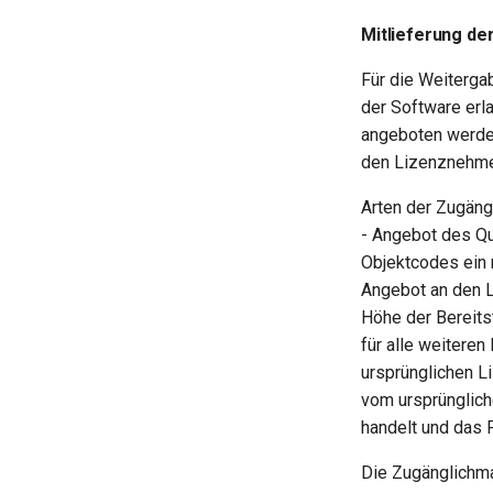
Template EUPL 1.2
Mitlieferung de
Für die Weiterga
der Software erla
angeboten werden
den Lizenznehme
Arten der Zugäng
- Angebot des Q
Objektcodes ein 
Angebot an den L
Höhe der Bereits
für alle weiteren
ursprünglichen L
vom ursprünglich
handelt und das 
Die Zugänglichm