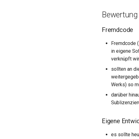
Bewertung 
Fremdcode
Fremdcode (z
in eigene So
verknüpft wi
sollten an 
weitergegebe
Werks) so m
darüber hina
Sublizenzier
Eigene Entwi
es sollte he