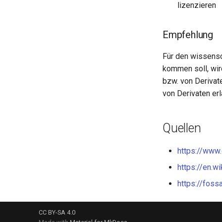
lizenzieren
Empfehlung
Für den wissensc
kommen soll, wir
bzw. von Derivat
von Derivaten er
Quellen
https://www.
https://en.
https://foss
CC BY-SA 4.0