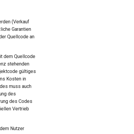
erden (Verkauf
liche Garantien
der Quellcode an
mit dem Quellcode
enz stehenden
jektcode gültiges
ns Kosten in
codes muss auch
tung des
erung des Codes
ellen Vertrieb
edem Nutzer