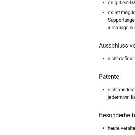
es gilt ein 
es ist mögli
Supportangeb
allerdings n
Ausschluss v
nicht definier
Patente
nicht eindeu
jedermann li
Besonderheit
heute veralt