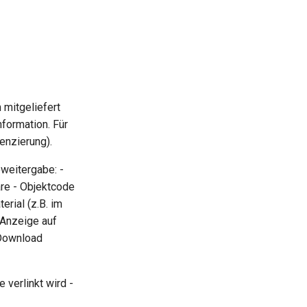
 mitgeliefert
nformation. Für
enzierung).
eweitergabe: -
re - Objektcode
erial (z.B. im
 Anzeige auf
 Download
e verlinkt wird -