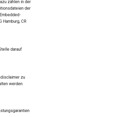
azu zählen in der
nitionsdateien der
i Embedded-
LG Hamburg, CR
telle darauf
sdisclaimer zu
alten werden.
istungsgarantien