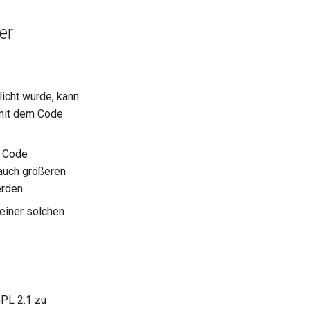
er
licht wurde, kann
 mit dem Code
r Code
 auch größeren
erden
 einer solchen
GPL 2.1 zu