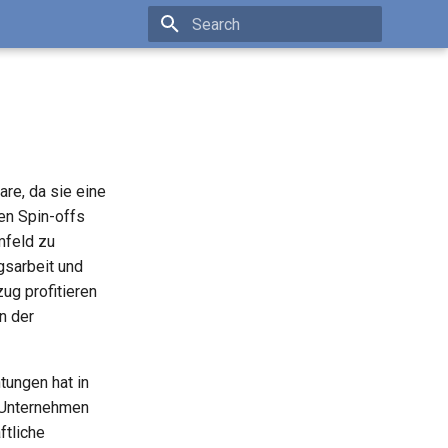
Type to start searching
re, da sie eine
en Spin-offs
mfeld zu
gsarbeit und
ug profitieren
n der
tungen hat in
r Unternehmen
ftliche