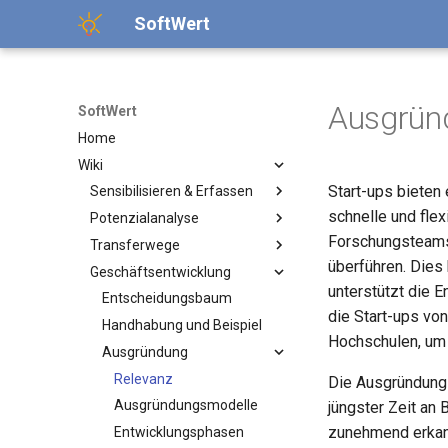
SoftWert
Ausgrün
SoftWert
Home
Wiki
Start-ups bieten
Sensibilisieren & Erfassen
schnelle und fle
Potenzialanalyse
Relevanz
Forschungsteams 
Transferwege
Softwaremeldung
Relevanz
überführen. Dies 
Geschäftsentwicklung
Softwarescreening
Bewertungsschema
Entscheidungshilfe
unterstützt die 
Anreizsysteme
Dimensionen
Softwarelizenzen
Entscheidungsbaum
die Start-ups v
Handlungsempfehlungen
Handhabung und Beispiel
Relevanz
Hochschulen, um 
Literatur
Ausgründung
Open Source
Lizenzwahl
Relevanz
Die Ausgründung 
Kompatibilität
Ausgründungsmodelle
jüngster Zeit an
zunehmend erkann
Umgang mit Lizenzen
Entwicklungsphasen