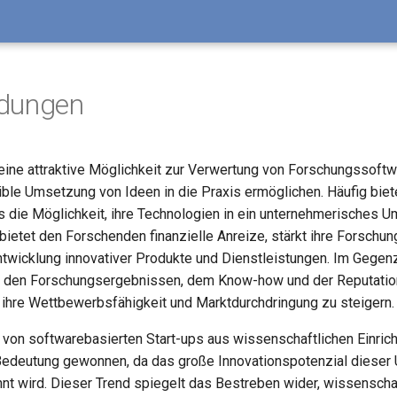
dungen
 eine attraktive Möglichkeit zur Verwertung von Forschungssoftwa
xible Umsetzung von Ideen in die Praxis ermöglichen. Häufig biet
die Möglichkeit, ihre Technologien in ein unternehmerisches U
bietet den Forschenden finanzielle Anreize, stärkt ihre Forschun
Entwicklung innovativer Produkte und Dienstleistungen. Im Gegenz
on den Forschungsergebnissen, dem Know-how und der Reputatio
ihre Wettbewerbsfähigkeit und Marktdurchdringung zu steigern.
von softwarebasierten Start-ups aus wissenschaftlichen Einrich
 Bedeutung gewonnen, da das große Innovationspotenzial diese
t wird. Dieser Trend spiegelt das Bestreben wider, wissenscha