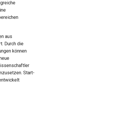
lgreiche
ine
bereichen
en aus
t. Durch die
tungen können
 neue
issenschaftler
mzusetzen. Start-
entwickelt