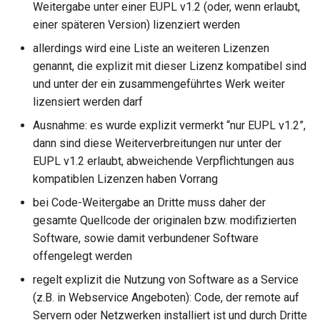
Weitergabe unter einer EUPL v1.2 (oder, wenn erlaubt,
s
Mitlieferung der Software
Geschäftsmodellentwicklung
Template GPL 3.0
einer späteren Version) lizenziert werden
e
allerdings wird eine Liste an weiteren Lizenzen
Änderungsvermerk über
Musterinkubationsvertrag
Template AGPL 3.0
a
genannt, die explizit mit dieser Lizenz kompatibel sind
alle relevanten
und unter der ein zusammengeführtes Werk weiter
r
Modifikationen des
Checkliste
Template EUPL 1.2
lizensiert werden darf
Originalcodes
Lizenzkompatibilität
c
Ausnahme: es wurde explizit vermerkt “nur EUPL v1.2”,
h
Mitlieferung der originalen
dann sind diese Weiterverbreitungen nur unter der
Template Lizenzerfassung
Copyright Information
EUPL v1.2 erlaubt, abweichende Verpflichtungen aus
i
Templates FOSS Lizenzen
kompatiblen Lizenzen haben Vorrang
n
Gewährleistung / Haftung
bei Code-Weitergabe an Dritte muss daher der
Linksammlung
g
gesamte Quellcode der originalen bzw. modifizierten
Ausschluss von Namen und
Software, sowie damit verbundener Software
Trademarks
FAQ Recht
offengelegt werden
regelt explizit die Nutzung von Software as a Service
Patente
(z.B. in Webservice Angeboten): Code, der remote auf
Servern oder Netzwerken installiert ist und durch Dritte
Besonderheiten