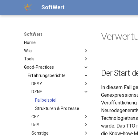
SoftWert
Verwertu
SoftWert
Home
Wiki
Tools
Sensibilisieren & Erfassen
Good-Practices
Potenzialanalyse
Template Meldebogen
Relevanz
Der Start d
Transferwege
Template Screening
Erfahrungsberichte
Softwaremeldung
Relevanz
Geschäftsentwicklung
Bewertungstool
Softwarescreening
Bewertungsschema
Entscheidungshilfe
DESY
In diesem Fall g
Schnellauswertung
Anreizsysteme
Dimensionen
Softwarelizenzen
Entscheidungsbaum
DZNE
Fallbeispiel
Genexpressionsan
Fragensammlung
Handlungsempfehlungen
Handhabung und Beispiel
Relevanz
Strukturen & Prozesse
Fallbeispiel
Veröffentlichung
Flowchart Transferwege
Literatur
Ausgründung
Open Source
Strukturen & Prozesse
Neurodegenerativ
Flowchart Geschäftsmodelle
GFZ
Lizenzwahl
Relevanz
Technologietrans
Geschäftsmodellentwicklung
UdS
Kompatibilität
Ausgründungsmodelle
Fallbeispiel
wurde. Das TTO n
Musterinkubationsvertrag
Sonstige
Umgang mit Lizenzen
Entwicklungsphasen
Strukturen & Prozesse
Fallbeispiel
die Know-how-Me