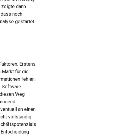
 zeigte dann
, dass noch
analyse gestartet
Faktoren. Erstens
 Markt für die
rmationen fehlen,
e Software
, diesen Weg
genügend
entuell an einen
cht vollständig
schäftspotenzials
e Entscheidung