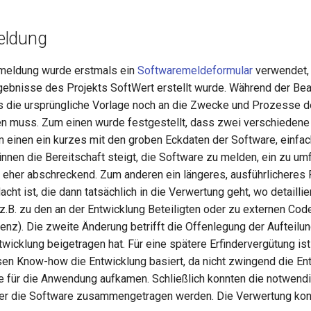
eldung
emeldung wurde erstmals ein
Softwaremeldeformular
verwendet, 
gebnisse des Projekts SoftWert erstellt wurde. Während der Be
ss die ursprüngliche Vorlage noch an die Zwecke und Prozesse
n muss. Zum einen wurde festgestellt, dass zwei verschiedene
um einen ein kurzes mit den groben Eckdaten der Software, einfac
innen die Bereitschaft steigt, die Software zu melden, ein zu u
a eher abschreckend. Zum anderen ein längeres, ausführlicheres F
cht ist, die dann tatsächlich in die Verwertung geht, wo detailli
(z.B. zu den an der Entwicklung Beteiligten oder zu externen Co
nz). Die zweite Änderung betrifft die Offenlegung der Aufteil
wicklung beigetragen hat. Für eine spätere Erfindervergütung ist
en Know-how die Entwicklung basiert, da nicht zwingend die Ent
dee für die Anwendung aufkamen. Schließlich konnten die notwend
er die Software zusammengetragen werden. Die Verwertung kon