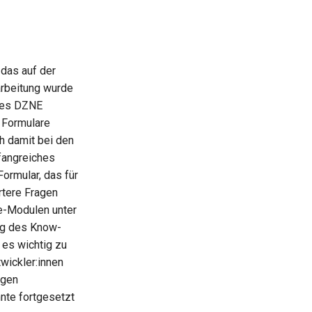
das auf der
arbeitung wurde
 des DZNE
 Formulare
h damit bei den
mfangreiches
ormular, das für
ertere Fragen
de-Modulen unter
ung des Know-
 es wichtig zu
wickler:innen
igen
nte fortgesetzt