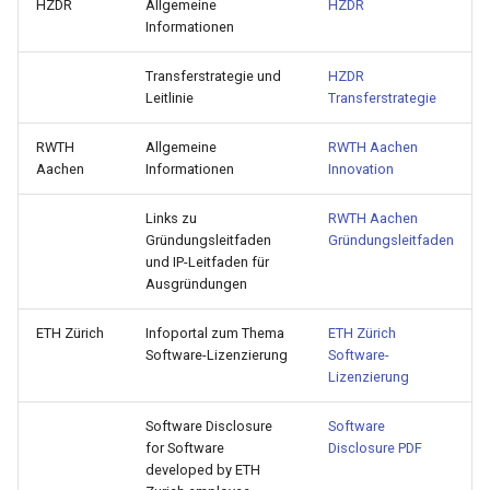
HZDR
Allgemeine
HZDR
Informationen
Transferstrategie und
HZDR
Leitlinie
Transferstrategie
RWTH
Allgemeine
RWTH Aachen
Aachen
Informationen
Innovation
Links zu
RWTH Aachen
Gründungsleitfaden
Gründungsleitfaden
und IP-Leitfaden für
Ausgründungen
ETH Zürich
Infoportal zum Thema
ETH Zürich
Software-Lizenzierung
Software-
Lizenzierung
Software Disclosure
Software
for Software
Disclosure PDF
developed by ETH