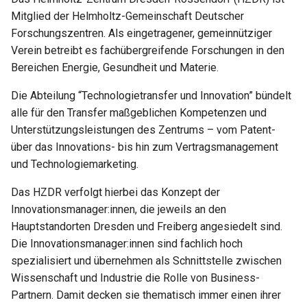
Zürich)
s
Mitglied der Helmholtz-Gemeinschaft Deutscher
Geschäftsmodellentwicklung
Template GPL 3.0
Forschungszentren. Als eingetragener, gemeinnütziger
e
A. Aufbau/ Aufgabe
Verein betreibt es fachübergreifende Forschungen in den
Musterinkubationsvertrag
Template AGPL 3.0
a
Bereichen Energie, Gesundheit und Materie.
B. Dienstleistungen in der
r
Übersicht
Checkliste
Template EUPL 1.2
Die Abteilung “Technologietransfer und Innovation” bündelt
Lizenzkompatibilität
c
alle für den Transfer maßgeblichen Kompetenzen und
C. Spezielle Angebot für
Unterstützungsleistungen des Zentrums – vom Patent-
h
Start-ups
Template Lizenzerfassung
über das Innovations- bis hin zum Vertragsmanagement
i
und Technologiemarketing.
Rheinisch-Westfälische
Templates FOSS Lizenzen
n
Technische Hochschule
Das HZDR verfolgt hierbei das Konzept der
Aachen (RWTH Aachen)
Linksammlung
g
Innovationsmanager:innen, die jeweils an den
Hauptstandorten Dresden und Freiberg angesiedelt sind.
A. Aufbau/ Aufgabe
FAQ Recht
Die Innovationsmanager:innen sind fachlich hoch
spezialisiert und übernehmen als Schnittstelle zwischen
B. Dienstleistungen in der
Wissenschaft und Industrie die Rolle von Business-
Übersicht
Partnern. Damit decken sie thematisch immer einen ihrer