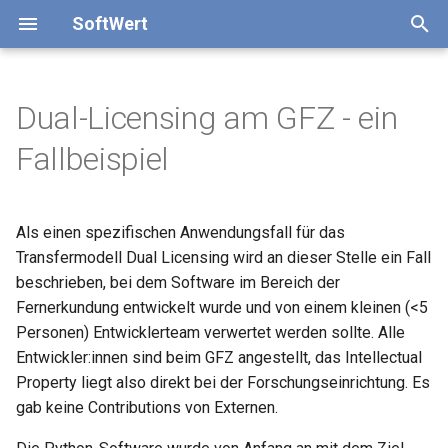
SoftWert
T
y
Dual-Licensing am GFZ - ein
Sensibilisieren & Erfassen
Template Meldebogen
Fallbeispiel
Fallbeispiel
Potenzialanalyse
Fallbeispiel
Andere
Relevanz
Relevanz
Entscheidungshilfe
Entscheidungsbaum
Template MIT
p
Fallbeispiel
Forschungseinrichtungen
e
Potenzialanalyse
Template Screening
Strukturen & Prozesse
Strukturen & Prozesse
Entscheidungshilfe
Strukturen & Prozesse
Softwaremeldung
Bewertungsschema
Softwarelizenzen
Handhabung und Beispiel
Template BSD-3
Softwarelizenzierung
IT-Inkubator GmbH
t
Als einen spezifischen Anwendungsfall für das
Transferwege
Bewertungstool
Softwarescreening
Dimensionen
Ausgründung
Template Apache 2.0
o
Geschäftsmodell
Transfermodell Dual Licensing wird an dieser Stelle ein Fall
Geschäftsentwicklung
Schnellauswertung
beschrieben, bei dem Software im Bereich der
Anreizsysteme
Handlungsempfehlungen
Template LGPL 2.1
s
Fazit
Fernerkundung entwickelt wurde und von einem kleinen (<5
t
Fragensammlung
Literatur
Template LGPL 3.0
Personen) Entwicklerteam verwertet werden sollte. Alle
a
Entwickler:innen sind beim GFZ angestellt, das Intellectual
Flowchart Transferwege
Template MPL 2.0
Property liegt also direkt bei der Forschungseinrichtung. Es
r
gab keine Contributions von Externen.
t
Flowchart Geschäftsmodelle
Template GPL 2.0