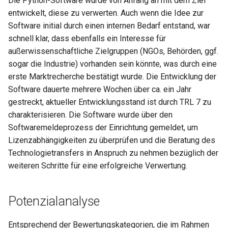
Die Python-Software wurde von Anfang an mit dem Ziel
s
entwickelt, diese zu verwerten. Auch wenn die Idee zur
Geschäftsmodellentwicklung
Template GPL 3.0
Software initial durch einen internen Bedarf entstand, war
e
schnell klar, dass ebenfalls ein Interesse für
Musterinkubationsvertrag
Template AGPL 3.0
a
außerwissenschaftliche Zielgruppen (NGOs, Behörden, ggf.
r
sogar die Industrie) vorhanden sein könnte, was durch eine
Checkliste
Template EUPL 1.2
erste Marktrecherche bestätigt wurde. Die Entwicklung der
Lizenzkompatibilität
c
Software dauerte mehrere Wochen über ca. ein Jahr
h
gestreckt, aktueller Entwicklungsstand ist durch TRL 7 zu
Template Lizenzerfassung
charakterisieren. Die Software wurde über den
i
Templates FOSS Lizenzen
Softwaremeldeprozess der Einrichtung gemeldet, um
n
Lizenzabhängigkeiten zu überprüfen und die Beratung des
Linksammlung
Technologietransfers in Anspruch zu nehmen bezüglich der
g
weiteren Schritte für eine erfolgreiche Verwertung.
FAQ Recht
Potenzialanalyse
Entsprechend der Bewertungskategorien, die im Rahmen